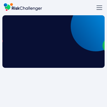
Iv is een ingenieursbureau dat zich richt op de
meest complexe vraagstukken, met een sterke
focus op de energietransitie. Iv is actief in
diverse markten, waaronder energie en
offshore, infrastructuur en water, industrie,