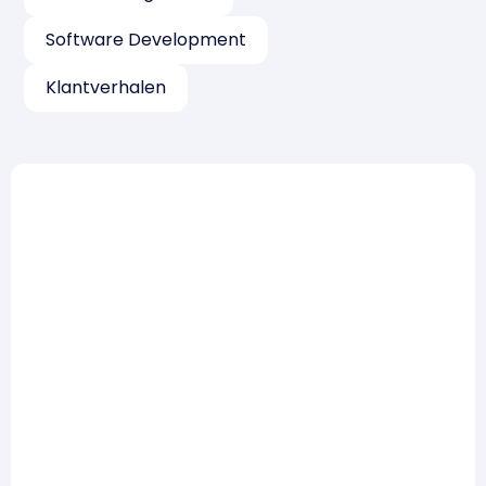
Software Development
Klantverhalen
Risicomanagement
Zo win je een tender op
risicomanagement: 5 lessen