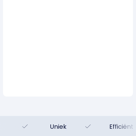
uit de praktijk
Lees meer
Risicomanagement
AI en risicomanagement:
Hype, realiteit en wat je
vandaag al wel kunt doen
Lees meer
Uniek
Efficiënt