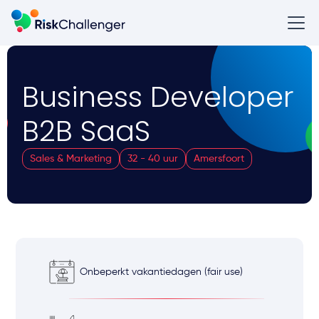
Business Developer
B2B SaaS
Sales & Marketing
32 - 40 uur
Amersfoort
Onbeperkt vakantiedagen (fair use)