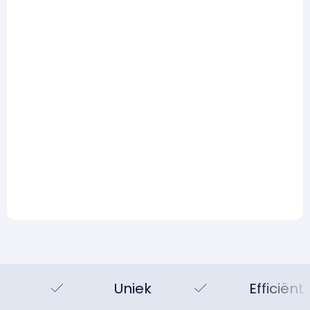
uit de praktijk
Lees meer
Risicomanagement
AI en risicomanagement:
Hype, realiteit en wat je
vandaag al wel kunt doen
Lees meer
Uniek
Efficiënt