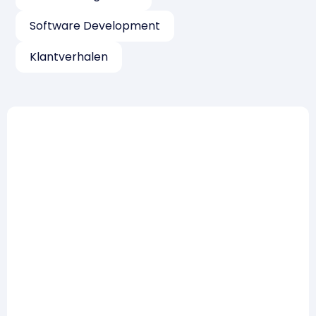
Software Development
Klantverhalen
Risicomanagement
Zo win je een tender op
risicomanagement: 5 lessen